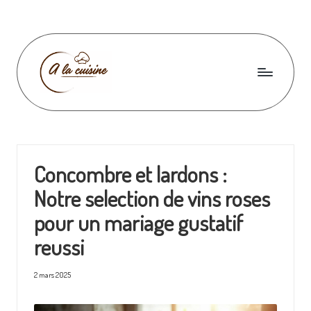
Skip
to
content
A
l
a
Concombre et lardons :
c
Notre selection de vins roses
u
pour un mariage gustatif
i
reussi
s
i
2 mars 2025
n