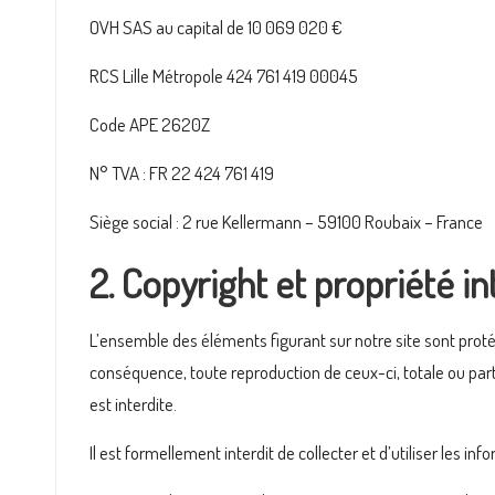
i
OVH SAS au capital de 10 069 020 €
n
RCS Lille Métropole 424 761 419 00045
e
Code APE 2620Z
N° TVA : FR 22 424 761 419
Siège social : 2 rue Kellermann – 59100 Roubaix – France
2. Copyright et propriété in
L’ensemble des éléments figurant sur notre site sont protég
conséquence, toute reproduction de ceux-ci, totale ou partie
est interdite.
Il est formellement interdit de collecter et d’utiliser les in