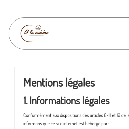
Skip
to
content
A
l
a
Mentions légales
c
u
1. Informations légales
i
Conformément aux dispositions des articles 6-III et 19 de 
s
informons que ce site internet est hébergé par :