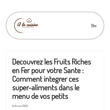
Skip
to
content
A
l
a
Decouvrez les Fruits Riches
c
en Fer pour votre Sante :
u
Comment integrer ces
i
super-aliments dans le
s
menu de vos petits
i
n
14 février 2025