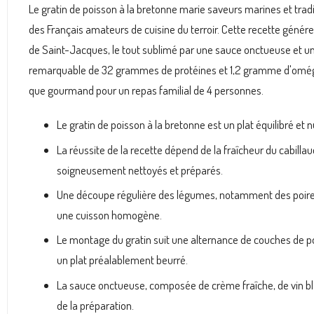
Le gratin de poisson à la bretonne marie saveurs marines et trad
des Français amateurs de cuisine du terroir. Cette recette généreu
de Saint-Jacques, le tout sublimé par une sauce onctueuse et un
remarquable de 32 grammes de protéines et 1,2 gramme d'oméga-3
que gourmand pour un repas familial de 4 personnes.
Le gratin de poisson à la bretonne est un plat équilibré et n
La réussite de la recette dépend de la fraîcheur du cabilla
soigneusement nettoyés et préparés.
Une découpe régulière des légumes, notamment des poirea
une cuisson homogène.
Le montage du gratin suit une alternance de couches de p
un plat préalablement beurré.
La sauce onctueuse, composée de crème fraîche, de vin blan
de la préparation.