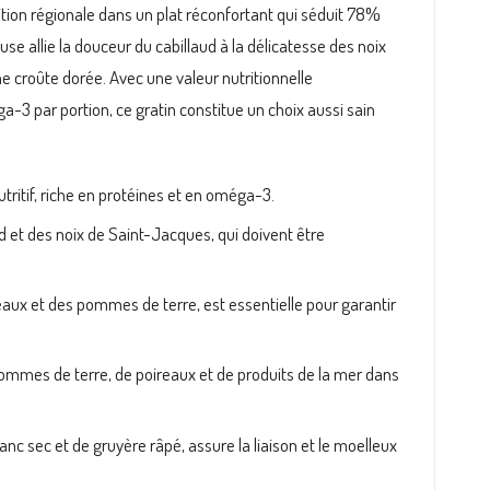
ition régionale dans un plat réconfortant qui séduit 78%
se allie la douceur du cabillaud à la délicatesse des noix
e croûte dorée. Avec une valeur nutritionnelle
 par portion, ce gratin constitue un choix aussi sain
utritif, riche en protéines et en oméga-3.
ud et des noix de Saint-Jacques, qui doivent être
ux et des pommes de terre, est essentielle pour garantir
ommes de terre, de poireaux et de produits de la mer dans
c sec et de gruyère râpé, assure la liaison et le moelleux